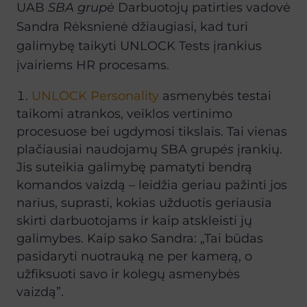
UAB
SBA grup
ė
Darbuotoj
ų
patirties vadov
ė
Sandra R
ė
ksnien
ė
d
ž
iaugiasi, kad turi
galimyb
ę
taikyti UNLOCK Tests
į
rankius
į
vairiems HR procesams.
UNLOCK Personality
asmenybės testai
taikomi atrankos, veiklos vertinimo
procesuose bei ugdymosi tikslais. Tai vienas
plačiausiai naudojamų SBA grup
ė
s
įrankių.
Jis suteikia galimybę pamatyti bendrą
komandos vaizdą – leidžia geriau pažinti jos
narius, suprasti, kokias užduotis geriausia
skirti darbuotojams ir kaip atskleisti jų
galimybes. Kaip sako Sandra: „Tai būdas
pasidaryti nuotrauką ne per kamerą, o
užfiksuoti savo ir kolegų asmenybės
vaizdą”.