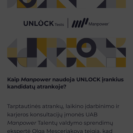
Kaip
Manpower
naudoja UNLOCK įrankius
kandidatų atrankoje?
Tarptautin
ė
s atrank
ų
, laikino
į
darbinimo ir
karjeros konsultacij
ų
į
mon
ė
s UAB
Manpower
Talent
ų
valdymo sprendim
ų
ekspert
ė
Olga Mesceriakova teigia, kad