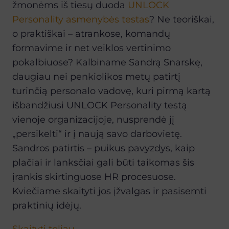
žmonėms iš tiesų duoda
UNLOCK
Personality asmenybės testas
? Ne teoriškai,
o praktiškai – atrankose, komandų
formavime ir net veiklos vertinimo
pokalbiuose? Kalbiname Sandrą Snarskę,
daugiau nei penkiolikos metų patirtį
turinčią personalo vadovę, kuri pirmą kartą
išbandžiusi UNLOCK Personality testą
vienoje organizacijoje, nusprendė jį
„persikelti“ ir į naują savo darbovietę.
Sandros patirtis – puikus pavyzdys, kaip
plačiai ir lanksčiai gali būti taikomas šis
įrankis skirtinguose HR procesuose.
Kviečiame skaityti jos įžvalgas ir pasisemti
praktinių idėjų.