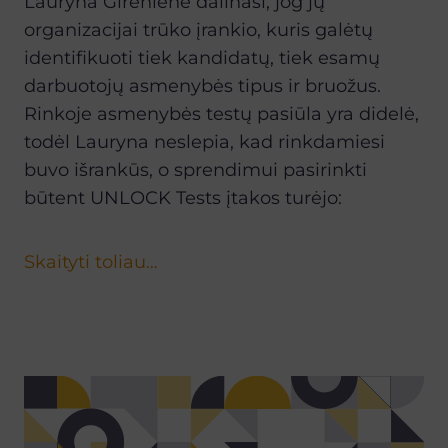
Lauryna Girėnienė dalinasi, jog jų
organizacijai trūko įrankio, kuris galėtų
identifikuoti tiek kandidatų, tiek esamų
darbuotojų asmenybės tipus ir bruožus.
Rinkoje asmenybės testų pasiūla yra didelė,
todėl Lauryna neslepia, kad rinkdamiesi
buvo išrankūs, o sprendimui pasirinkti
būtent UNLOCK Tests įtakos turėjo:
Skaityti toliau…