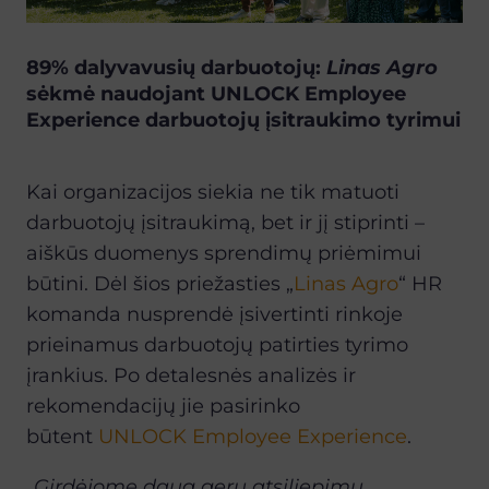
89% dalyvavusių darbuotojų:
Linas Agro
sėkmė naudojant UNLOCK Employee
Experience darbuotojų įsitraukimo tyrimui
Kai organizacijos siekia ne tik matuoti
darbuotojų įsitraukimą, bet ir jį stiprinti –
aiškūs duomenys sprendimų priėmimui
būtini. Dėl šios priežasties „
Linas Agro
“ HR
komanda nusprendė įsivertinti rinkoje
prieinamus darbuotojų patirties tyrimo
įrankius. Po detalesnės analizės ir
rekomendacijų jie pasirinko
būtent
UNLOCK Employee Experience
.
„
Girdėjome daug gerų atsiliepimų,