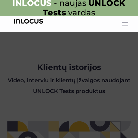
INLOCUS
- naujas
UNLOCK
Tests
vardas
Klientų istorijos
Video, interviu ir klientų įžvalgos naudojant
UNLOCK Tests produktus