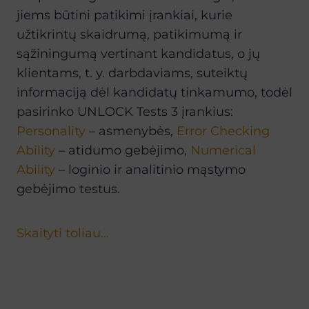
jiems b
ū
tini patikimi
į
rankiai, kurie
u
ž
tikrint
ų
skaidrum
ą
, patikimum
ą
ir
s
ą
ž
iningum
ą
vertinant kandidatus, o j
ų
klientams, t. y. darbdaviams, suteikt
ų
informacij
ą
d
ė
l kandidat
ų
tinkamumo, tod
ė
l
pasirinko UNLOCK Tests 3
į
rankius:
Personality
– asmenybės,
Error Checking
Ability
– atidumo gebėjimo,
Numerical
Ability
– loginio ir analitinio mąstymo
gebėjimo testus.
Skaityti toliau…