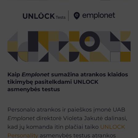
Kaip
Emplonet
sumažina atrankos klaidos
tikimybę pasitelkdami UNLOCK
asmenybės testus
Personalo atrankos ir paieškos
į
mon
ė
UAB
Emplonet
direktor
ė
Violeta Jakut
ė
dalinasi,
kad j
ų
komanda itin pla
č
iai taiko
UNLOCK
Personality
asmenybės testus atrankos