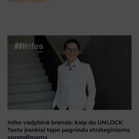
Skaityti toliau…
Infes
vadybinė branda: kaip du UNLOCK
Tests įrankiai tapo pagrindu strateginiams
sprendimams