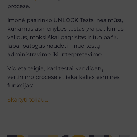
procese.
Į
mon
ė
pasirinko UNLOCK Tests, nes m
ū
s
ų
kuriamas asmenyb
ė
s testas yra patikimas,
validus, moksliškai pagr
į
stas ir tuo pa
č
iu
labai patogus naudoti – nuo test
ų
administravimo iki interpretavimo.
Violeta teigia, kad testai kandidat
ų
vertinimo procese atlieka kelias esmines
funkcijas:
Skaityti toliau…