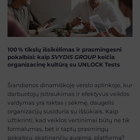
100 % tikslų išsikėlimas ir prasmingesni
pokalbiai: kaip
SVYDIS GROUP
keičia
organizacinę kultūrą su UNLOCK Tests
Šiandienos dinamiškoje verslo aplinkoje, kur
darbuotojų įsitraukimas ir efektyvus veiklos
valdymas yra raktas į sėkmę, daugelis
organizacijų susiduria su iššūkiais. Kaip
užtikrinti, kad veiklos vertinimai būtų ne tik
formalumas, bet ir taptų prasmingų
pokalbių, skatinančių augimą, platforma?