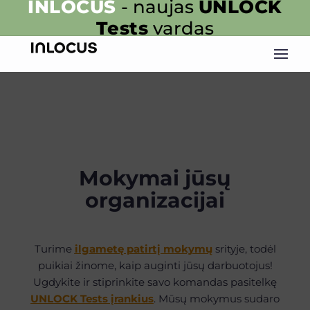
INLOCUS
- naujas
UNLOCK
Tests
vardas
Mokymai jūsų
organizacijai
Turime
ilgametę patirtį mokymų
srityje
, todėl
puikiai žinome, kaip auginti jūsų darbuotojus!
Ugdykite ir stiprinkite savo komandas pasitelkę
UNLOCK Tests įrankius
.
Mūsų mokymus sudaro