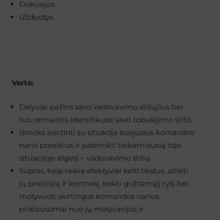
Diskusijos
Užduotys
Vertė:
Dalyviai pažins savo vadovavimo stilių/ius bei
tuo remiantis identifikuos savo tobulėjimo sritis
Išmoks įvertinti su situacija susijusius komandos
nario poreikius ir pasirinkti tinkamiausią toje
situacijoje elgesį – vadovavimo stilių
Supras, kaip reikia efektyviai kelti tikslus, atlikti
jų priežiūrą ir kontrolę, teikti grįžtamąjį ryšį bei
motyvuoti skirtingus komandos narius
priklausomai nuo jų motyvacijos ir