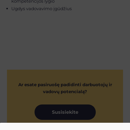
kompetencijos lygio
Ugdys vadovavimo įgūdžius
Ar esate pasiruošę padidinti darbuotojų ir
vadovų potencialą?
Susisiekite