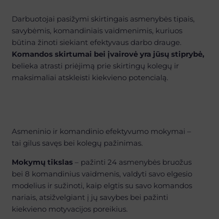
Darbuotojai pasižymi skirtingais asmenybės tipais,
savybėmis, komandiniais vaidmenimis, kuriuos
būtina žinoti siekiant efektyvaus darbo drauge.
Komandos skirtumai bei įvairovė yra jūsų stiprybė,
belieka atrasti priėjimą prie skirtingų kolegų ir
maksimaliai atskleisti kiekvieno potencialą.
Asmeninio ir komandinio efektyvumo mokymai –
tai gilus savęs bei kolegų pažinimas.
Mokymų tikslas
– pažinti 24 asmenybės bruožus
bei 8 komandinius vaidmenis, valdyti savo elgesio
modelius ir sužinoti, kaip elgtis su savo komandos
nariais, atsižvelgiant į jų savybes bei pažinti
kiekvieno motyvacijos poreikius.